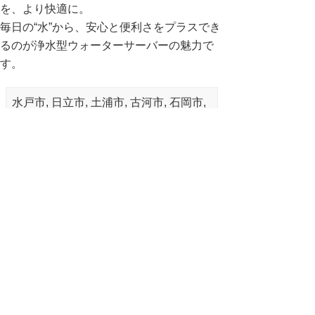
を、より快適に。
毎日の“水”から、安心と便利さをプラスでき
るのが浄水型ウォーターサーバーの魅力で
す。
水戸市, 日立市, 土浦市, 古河市, 石岡市,
結城市, 龍ケ崎市, 下妻市, 常総市, 常陸
太田市, 高萩市, 北茨城市, 笠間市, 取手
市, 牛久市, つくば市, ひたちなか市, 鹿
嶋市, 潮来市, 守谷市, 常陸大宮市, 那珂
市, 筑西市, 坂東市, 稲敷市, かすみがう
ら市, 桜川市, 神栖市, 行方市, 鉾田市, つ
くばみらい市, 小美玉市, 茨城町, 大洗町,
城里町, 東海村, 大子町, 美浦村, 阿見町,
河内町, 八千代町, 五霞町, 境町, 利根町