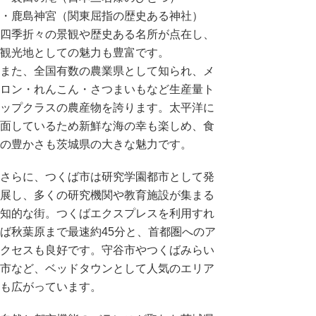
・
鹿島神宮
（関東屈指の歴史ある神社）
四季折々の景観や歴史ある名所が点在し、
観光地としての魅力も豊富です。
また、全国有数の農業県として知られ、メ
ロン・れんこん・さつまいもなど生産量ト
ップクラスの農産物を誇ります。太平洋に
面しているため新鮮な海の幸も楽しめ、食
の豊かさも茨城県の大きな魅力です。
さらに、
つくば市
は研究学園都市として発
展し、多くの研究機関や教育施設が集まる
知的な街。つくばエクスプレスを利用すれ
ば秋葉原まで最速約45分と、首都圏へのア
クセスも良好です。守谷市やつくばみらい
市など、ベッドタウンとして人気のエリア
も広がっています。