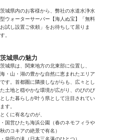
茨城県内のお客様から、弊社の水道水浄水
型ウォーターサーバー【海人ぬ宝】「無料
お試し設置ご依頼」をお待ちして居りま
す。
茨城県の魅力
茨城県は、関東地方の北東部に位置し、
海・山・湖の豊かな自然に恵まれたエリア
です。首都圏に隣接しながらも、広々とし
た土地と穏やかな環境が広がり、のびのび
とした暮らしが叶う県として注目されてい
ます。
とくに有名なのが、
・
国営ひたち海浜公園
（春のネモフィラや
秋のコキアの絶景で有名）
・
袋田の滝
（日本三名瀑のひとつ）