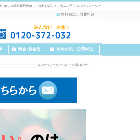
縛り無し＆解約違約金無し！無料お試し！／海人の宝／みらいウォーター
無料お試し設置申込
声
料金･料金表
無料お試し設置申込
みらいウォーターTOP
>
お客様の声