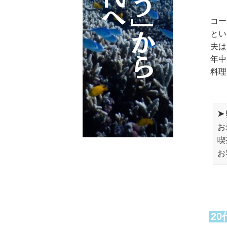
コー
とい
夫は
年中
料理
➤
お
喫
お
2