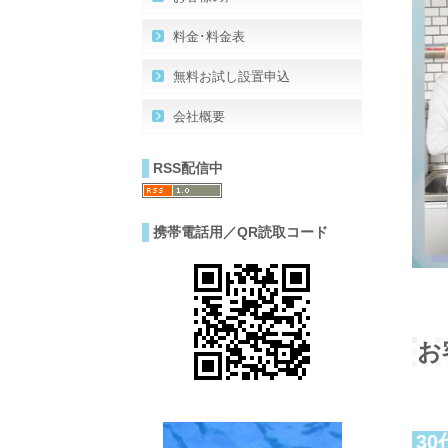
料金･料金表
無料お試し設置申込
会社概要
RSS配信中
携帯電話用／QR読取コード
お
3