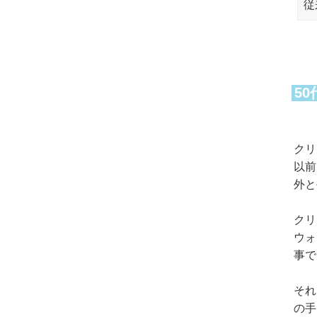
従
5
クリ
以前
外と
クリ
ウォ
事で
それ
の手