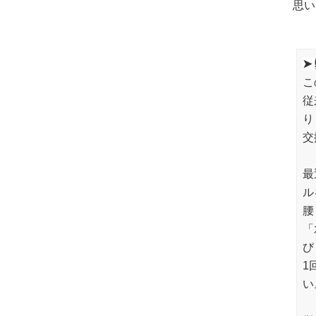
思い
➤
こ
従
り
交
最
ル
腰
「
び
1
い