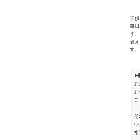
子供
毎日
す。
教え
す。
➤
お
お
こ
そ
い
水