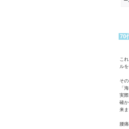
ー
7
これ
ルを
その
「海
実際
確か
来ま
腰痛