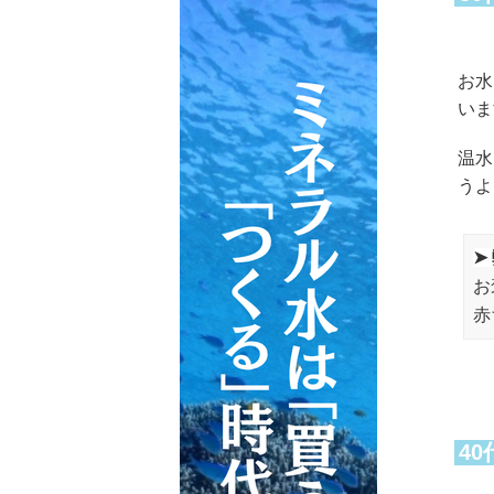
お水
いま
温水
うよ
➤
お
赤
4