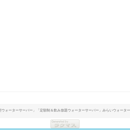
道水浄水型ウォーターサーバー」「定額制＆飲み放題ウォーターサーバー」みらいウォーター／海人ぬ宝 A