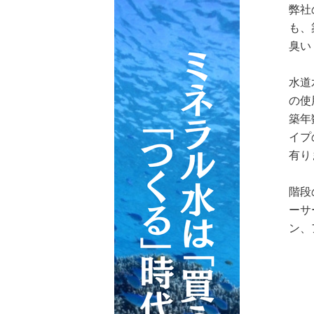
弊社
も、
臭い
水道
の使
築年
イプ
有り
階段
ーサ
ン、