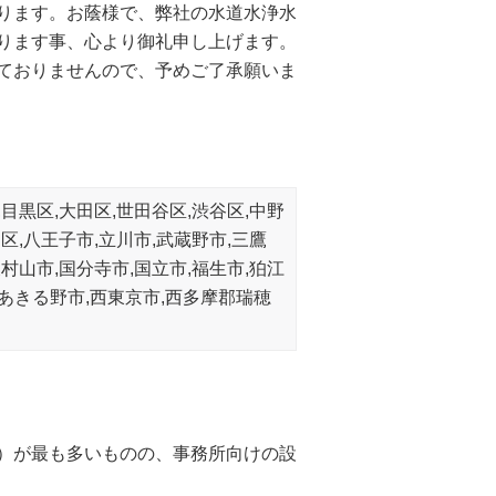
ります。お蔭様で、弊社の水道水浄水
ります事、心より御礼申し上げます。
ておりませんので、予めご了承願いま
,目黒区,大田区,世田谷区,渋谷区,中野
川区,八王子市,立川市,武蔵野市,三鷹
東村山市,国分寺市,国立市,福生市,狛江
,あきる野市,西東京市,西多摩郡瑞穂
）が最も多いものの、事務所向けの設