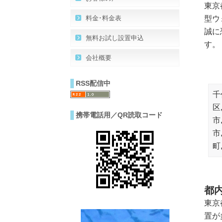
東京
料金･料金表
型ウ
誠に
無料お試し設置申込
す。
会社概要
RSS配信中
千
区
携帯電話用／QR読取コード
市
市
町
都
東京
置が