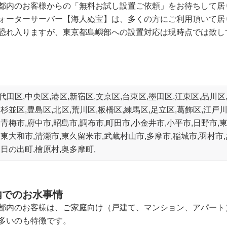
都内のお客様からの「無料お試し設置ご依頼」をお待ちして居
ォーターサーバー【海人ぬ宝】は、多くの方にご利用頂いて居
恐れ入りますが、東京都島嶼部への設置対応は現時点では致し
代田区,中央区,港区,新宿区,文京区,台東区,墨田区,江東区,品川区
,杉並区,豊島区,北区,荒川区,板橋区,練馬区,足立区,葛飾区,江戸
,青梅市,府中市,昭島市,調布市,町田市,小金井市,小平市,日野市,
,東大和市,清瀬市,東久留米市,武蔵村山市,多摩市,稲城市,羽村市
,日の出町,檜原村,奥多摩町,
内でのお水事情
都内のお客様は、ご家庭向け（戸建て、マンション、アパート
多いのも特徴です。